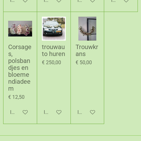
In winkelwagen
In winkelwagen
In winkelwagen
In winkelwag
Corsage
trouwau
Trouwkr
s,
to huren
ans
polsban
€ 250,00
€ 50,00
djes en
bloeme
ndiadee
m
€ 12,50
In winkelwagen
In winkelwagen
In winkelwagen